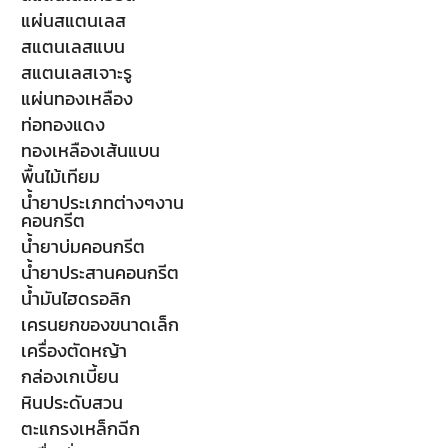
แผ่นสแตนเลส
สแตนเลสแบน
สแตนเลสเจาะรู
แผ่นทองเหลือง
ท่อทองแดง
ทองเหลืองเส้นแบน
พื้นไม้เทียม
น้ำยาประเภทต่างๆงาน
คอนกรีต
น้ำยาบ่มคอนกรีต
น้ำยาประสานคอนกรีต
น้ำมันไฮดรอลิก
เครนยกของขนาดเล็ก
เครื่องตัดหญ้า
กล่องเกเบี้ยน
หินประดับสวน
ตะแกรงเหล็กฉีก