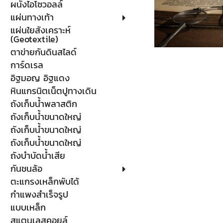
ผนังไอโซวอลล์
แผ่นทางเท้า
แผ่นใยสังเคราะห์
(Geotextile)
ตาข่ายกันดินสไลด์
การ์ดเรล
อิฐมอญ อิฐแดง
หินแกรนิตเน็ตปูทางเดิน
ถังเก็บน้ำพลาสติก
ถังเก็บน้ำขนาดใหญ่
ถังเก็บน้ำขนาดใหญ่
ถังเก็บน้ำขนาดใหญ่
ถังบำบัดน้ำเสีย
กันชนล้อ
ตะแกรงเหล็กพับได้
กำแพงสำเร็จรูป
แบบเหล็ก
สแตนเลสคอยล์