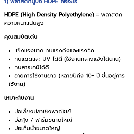
1) พลาสติกปูบ่อ HDPE คืออะไร
HDPE (High Density Polyethylene)
= พลาสติก
ความหนาแน่นสูง
คุณสมบัติเด่น
แข็งแรงมาก ทนแรงดึงและแรงฉีก
ทนแดดและ UV ได้ดี (ใช้งานกลางแจ้งได้นาน)
ทนสารเคมีได้ดี
อายุการใช้งานยาว (หลายปีถึง 10+ ปี ขึ้นอยู่การ
ใช้งาน)
เหมาะกับงาน
บ่อเลี้ยงปลาเชิงพาณิชย์
บ่อกุ้ง / ฟาร์มขนาดใหญ่
บ่อเก็บน้ำขนาดใหญ่