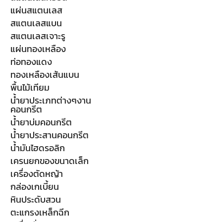
แผ่นสแตนเลส
สแตนเลสแบน
สแตนเลสเจาะรู
แผ่นทองเหลือง
ท่อทองแดง
ทองเหลืองเส้นแบน
พื้นไม้เทียม
น้ำยาประเภทต่างๆงาน
คอนกรีต
น้ำยาบ่มคอนกรีต
น้ำยาประสานคอนกรีต
น้ำมันไฮดรอลิก
เครนยกของขนาดเล็ก
เครื่องตัดหญ้า
กล่องเกเบี้ยน
หินประดับสวน
ตะแกรงเหล็กฉีก