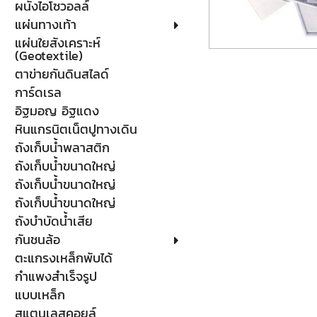
ผนังไอโซวอลล์
แผ่นทางเท้า
แผ่นใยสังเคราะห์
(Geotextile)
ตาข่ายกันดินสไลด์
การ์ดเรล
อิฐมอญ อิฐแดง
หินแกรนิตเน็ตปูทางเดิน
ถังเก็บน้ำพลาสติก
ถังเก็บน้ำขนาดใหญ่
ถังเก็บน้ำขนาดใหญ่
ถังเก็บน้ำขนาดใหญ่
ถังบำบัดน้ำเสีย
กันชนล้อ
ตะแกรงเหล็กพับได้
กำแพงสำเร็จรูป
แบบเหล็ก
สแตนเลสคอยล์