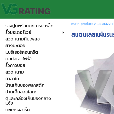
main product
>
สแตนเลสแ
รางปูนพร้อมตะแกรงเหล็ก
รั้วมอเตอร์เวย์
สแตนเลสแผ่นsu
ลวดหนามหีบเพลง
ยางมะตอย
แบริเออร์คอนกรีต
ตอม่อเสาไฟฟ้า
รั้วคาวบอย
ลวดหนาม
ศาลาไม้
บ้านเก็บของพลาสติก
บ้านเก็บของโลหะ
ตู้และกล่องเก็บของกลาง
แจ้ง
ตะแกรงอาร์ค