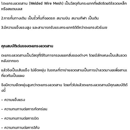
1.ตะแกรงลวดสาน (Welded Wire Mesh) เป็นวัสดุกันกระแทกที่ผลิตโดยใช้ลวดเหล็ก
หรือสแตนเลส
2.การกั้นทางเดิน เป็นรั้วกั้นที่จอดรถ สนามบิน สนามกีฬา เป็นต้น
3.มีความแข็งแรงสูง และสามารถรับแรงกระแทกได้ดีกว่าตะแกรงไวร์เมช
คุณสมบัติเด่นของตะแกรงลวดสาน
ตะแกรงลวดสานเป็นวัสดุที่ใช้ในการกรองแยกสิ่งของต่างๆ โดยมีลักษณะเป็นเส้นลวด
หลังจากขด
แล้วจึงเป็นเส้นแข็ง ไม่ยืดหยุ่น ในขณะที่ตาข่ายลวดสานเป็นการนำลวดมางอเพื่อสานเ
กี่ยวกันเป็นแผง
จึงมีความยืดหยุ่นสูงกว่าตะแกรงลวดสาน โดยทั่วไปแล้วตะแกรงลวดสานมีคุณสมบัติดั
งนี้
- ความแข็งแรง
- ความทนทานต่อการกัดกร่อน
- ความทนทานต่อการบิด
- ความทนทานต่อการโค้ง