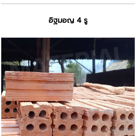
อิฐมอญ 4 รู