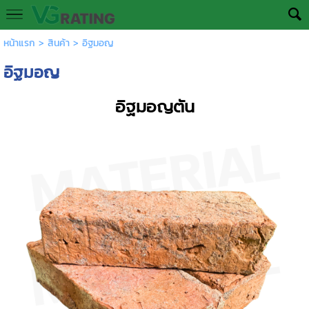
หน้าแรก
>
สินค้า
>
อิฐมอญ
อิฐมอญ
อิฐมอญตัน