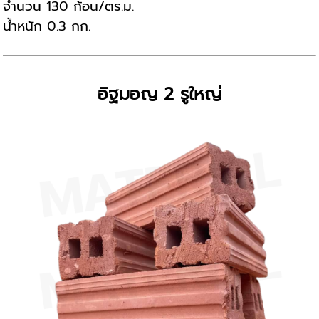
จำนวน 130 ก้อน/ตร.ม.
น้ำหนัก 0.3 กก.
อิฐมอญ 2 รูใหญ่