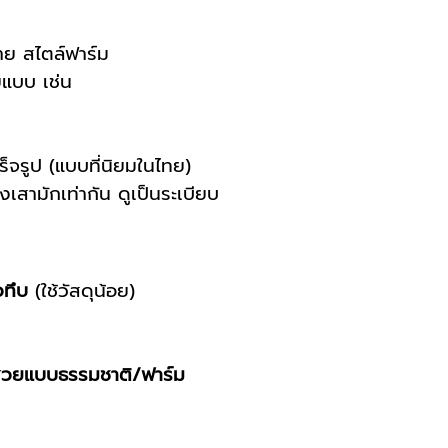
าย สไตล์ฟาร์ม
ายแบบ เช่น
็จรูป (แบบที่นิยมในไทย)
งเสามักเท่ากัน ดูเป็นระเบียบ
วทึบ
(ใช้วัสดุน้อย)
วยแบบธรรมชาติ/ฟาร์ม