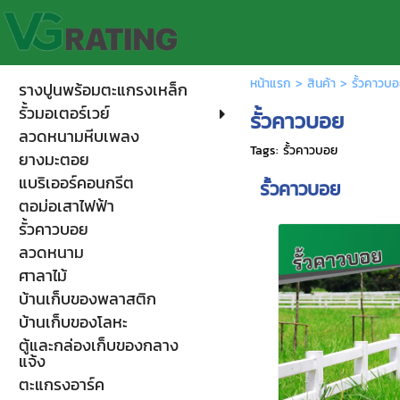
หน้าแรก
>
สินค้า
>
รั้วคาวบ
รางปูนพร้อมตะแกรงเหล็ก
รั้วมอเตอร์เวย์
รั้วคาวบอย
ลวดหนามหีบเพลง
Tags:
รั้วคาวบอย
ยางมะตอย
แบริเออร์คอนกรีต
รั้วคาวบอย
ตอม่อเสาไฟฟ้า
รั้วคาวบอย
ลวดหนาม
ศาลาไม้
บ้านเก็บของพลาสติก
บ้านเก็บของโลหะ
ตู้และกล่องเก็บของกลาง
แจ้ง
ตะแกรงอาร์ค