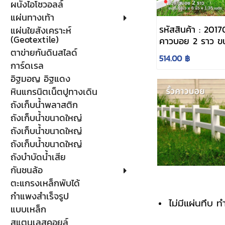
ผนังไอโซวอลล์
แผ่นทางเท้า
รหัสสินค้า : 2017
แผ่นใยสังเคราะห์
(Geotextile)
คาวบอย 2 ราว ขน
x 6 นิ้ว x 1.35 เ
ตาข่ายกันดินสไลด์
514.00 ฿
การ์ดเรล
อิฐมอญ อิฐแดง
หินแกรนิตเน็ตปูทางเดิน
ถังเก็บน้ำพลาสติก
ถังเก็บน้ำขนาดใหญ่
ถังเก็บน้ำขนาดใหญ่
ถังเก็บน้ำขนาดใหญ่
ถังบำบัดน้ำเสีย
กันชนล้อ
ตะแกรงเหล็กพับได้
กำแพงสำเร็จรูป
ไม่มีแผ่นทึบ ท
แบบเหล็ก
สแตนเลสคอยล์