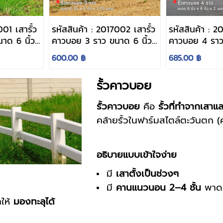
001 เสารั้ว
รหัสสินค้า : 2017002 เสารั้ว
รหัสสินค้า : 2
าด 6 นิ้ว
คาวบอย 3 ราว ขนาด 6 นิ้ว
คาวบอย 4 ราว
มตร
x 6 นิ้ว x 1.70 เมตร
x 6 นิ้ว x 2 เ
600.00 ฿
685.00 ฿
รั้วคาวบอย
รั้วคาวบอย
คือ
รั้วที่ทำจากเสา
คล้ายรั้วในฟาร์มสไตล์ตะวันตก 
อธิบายแบบเข้าใจง่าย
มี
เสาตั้งเป็นช่วงๆ
มี
คานแนวนอน 2–4 ชั้น
พาดร
ำให้
มองทะลุได้