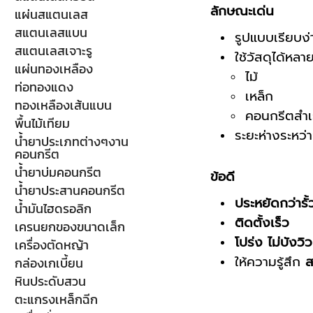
ลักษณะเด่น
แผ่นสแตนเลส
สแตนเลสแบน
รูปแบบเรียบง่
สแตนเลสเจาะรู
ใช้วัสดุได้หล
แผ่นทองเหลือง
ไม้
ท่อทองแดง
เหล็ก
ทองเหลืองเส้นแบน
คอนกรีตสำเร
พื้นไม้เทียม
ระยะห่างระหว่า
น้ำยาประเภทต่างๆงาน
คอนกรีต
น้ำยาบ่มคอนกรีต
ข้อดี
น้ำยาประสานคอนกรีต
ประหยัดกว่ารั้
น้ำมันไฮดรอลิก
ติดตั้งเร็ว
เครนยกของขนาดเล็ก
โปร่ง ไม่บังวิว
เครื่องตัดหญ้า
ให้ความรู้สึก
ส
กล่องเกเบี้ยน
หินประดับสวน
ตะแกรงเหล็กฉีก