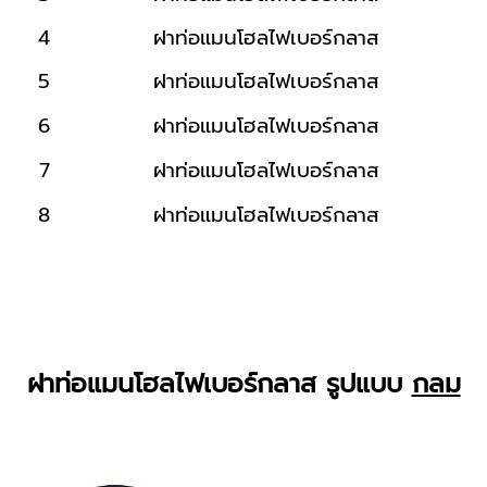
4
ฝาท่อแมนโฮลไฟเบอร์กลาส
5
ฝาท่อแมนโฮลไฟเบอร์กลาส
6
ฝาท่อแมนโฮลไฟเบอร์กลาส
7
ฝาท่อแมนโฮลไฟเบอร์กลาส
8
ฝาท่อแมนโฮลไฟเบอร์กลาส
ฝาท่อแมนโฮลไฟเบอร์กลาส รูปแบบ
กลม