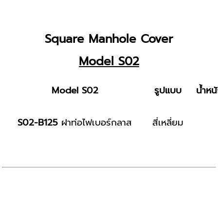
Square Manhole Cover
Model S02
Model S02
รูปแบบ
น้ำหน
S02-B125
ฝาท่อไฟเบอร์กลาส
สี่เหลี่ยม