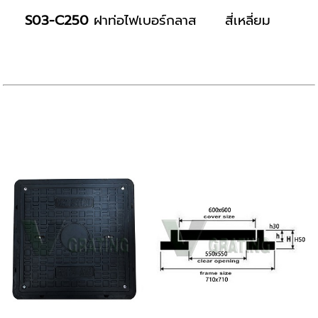
S03-C250
ฝาท่อไฟเบอร์กลาส
สี่เหลี่ยม