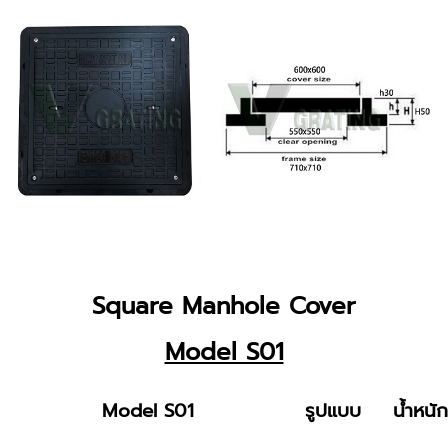
Square Manhole Cover
Model S01
Model S01
รูปแบบ
น้ำหนั