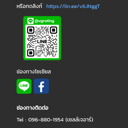
หรือกดลิงก์
https://lin.ee/v6JNggT
ช่องทางโซเชียล
ช่องทางติดต่อ
Tel : 096-880-1954 (เซลล์เจอาร์)