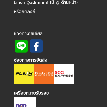
Line : @adminm1 (มี @ ด้านหน้า)
หรือกดลิงก์
ช่องทางโซเชียล
ช่องทางการจัดส่ง
เครื่องหมายรับรอง