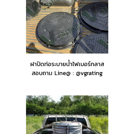
ฝาปิดท่อระบายน้ำไฟเบอร์กลาส
สอบถาม Line@ : @vgrating