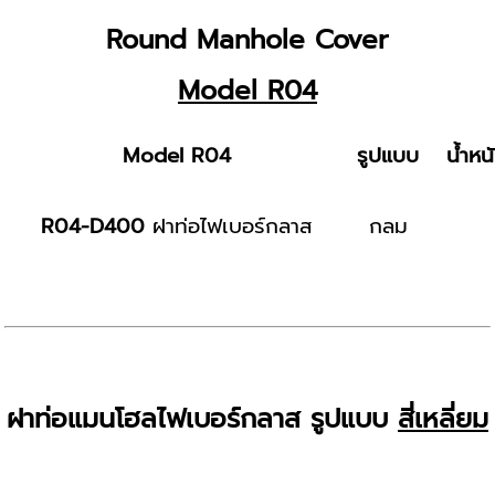
Round Manhole Cover
Model R04
Model R04
รูปแบบ
น้ำหน
R04-D400
ฝาท่อไฟเบอร์กลาส
กลม
ฝาท่อแมนโ
ฮลไฟเบอร์กลาส รูปแบบ
สี่เหลี่ยม